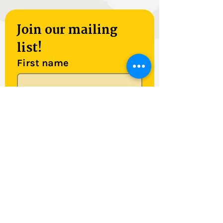
Join our mailing 
list!
First name
Last name
Email
*
Subscribe
Yes, subscribe me to your 
newsletter.