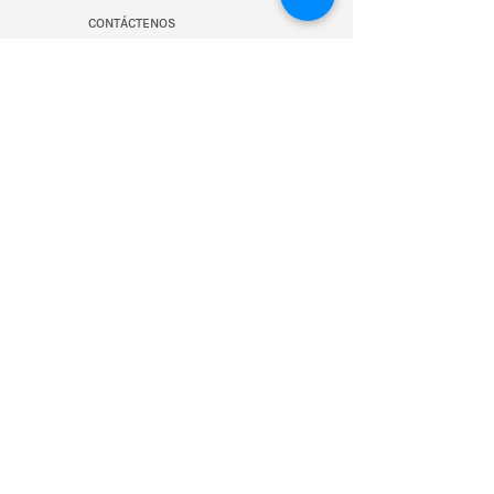
CONTÁCTENOS
SALA DE PRENSA
RECURSOS
BLOG
CONOZCA A NUESTRO EQUIPO
NUESTROS COLABORADORES
Join our mailing 
list!
First name
Last name
Email
*